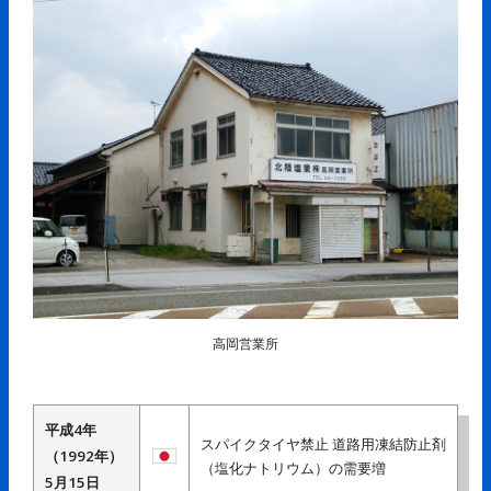
高岡営業所
平成4年
スパイクタイヤ禁止 道路用凍結防止剤
（1992年）
（塩化ナトリウム）の需要増
5月15日