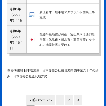
令和5年
新庄倉庫 駐車場アスファルト舗装工事
（2023
完成
年）11月
令和6年
能登半島地震が発生 富山県内は西部沿
（2024
岸部（氷見市・射水市・高岡市等）を中
年）1月1
心に地震被害を受ける
日
※ 参考書籍 日本塩業史 日本専売公社編 北陸専売事業六十年の歩
み 日本専売公社金沢地方局
◂ 前のページへ
1
2
3