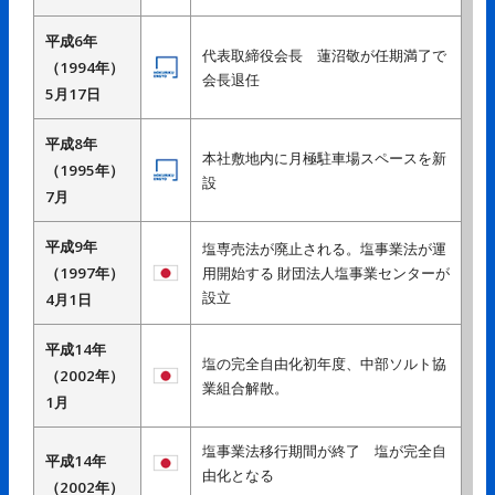
平成6年
代表取締役会長 蓮沼敬が任期満了で
（1994年）
会長退任
5月17日
平成8年
本社敷地内に月極駐車場スペースを新
（1995年）
設
7月
平成9年
塩専売法が廃止される。塩事業法が運
（1997年）
用開始する 財団法人塩事業センターが
設立
4月1日
平成14年
塩の完全自由化初年度、中部ソルト協
（2002年）
業組合解散。
1月
塩事業法移行期間が終了 塩が完全自
平成14年
由化となる
（2002年）