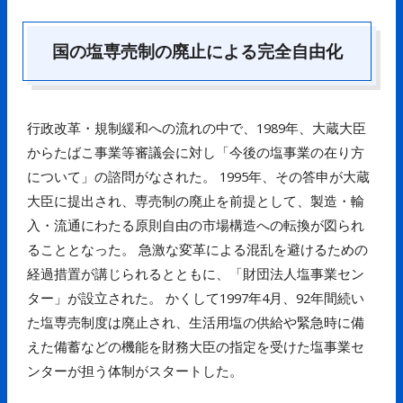
国の塩専売制の廃止による完全自由化
行政改革・規制緩和への流れの中で、1989年、大蔵大臣
からたばこ事業等審議会に対し「今後の塩事業の在り方
について」の諮問がなされた。 1995年、その答申が大蔵
大臣に提出され、専売制の廃止を前提として、製造・輸
入・流通にわたる原則自由の市場構造への転換が図られ
ることとなった。 急激な変革による混乱を避けるための
経過措置が講じられるとともに、「財団法人塩事業セン
ター」が設立された。 かくして1997年4月、92年間続い
た塩専売制度は廃止され、生活用塩の供給や緊急時に備
えた備蓄などの機能を財務大臣の指定を受けた塩事業セ
ンターが担う体制がスタートした。